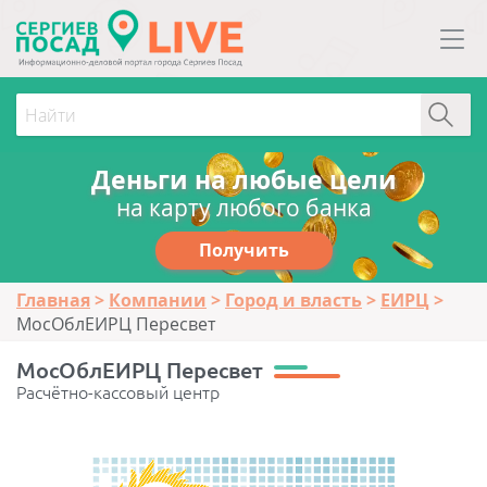
Деньги на любые цели
на карту любого банка
Получить
Главная
Компании
Город и власть
ЕИРЦ
МосОблЕИРЦ Пересвет
МосОблЕИРЦ Пересвет
Расчётно-кассовый центр