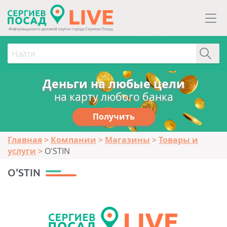
Деньги на любые цели
на карту любого банка
Получить
Главная
Компании
Магазины
Товары и
услуги
O'STIN
O'STIN