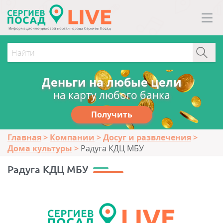
Деньги на любые цели
на карту любого банка
Получить
Главная
Компании
Досуг и развлечения
Дома культуры
Радуга КДЦ МБУ
Радуга КДЦ МБУ