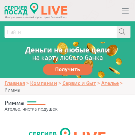
Деньги на любые цели
на карту любого банка
Получить
Главная
Компании
Сервис и быт
Ателье
Римма
Римма
Ателье, чистка подушек