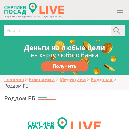
Деньги на любые цели
на карту любого банка
Получить
Главная
Компании
Медицина
Роддома
Роддом РБ
Роддом РБ