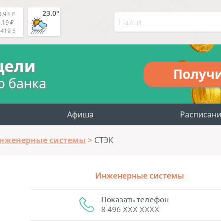
23.0°
.93 ₽
.19 ₽
4419 $
цели
Получ
о банка
Афиша
Расписан
нженерные системы
СТЭК
Инженерные системы
Показать телефон
8 496 XXX XXXX