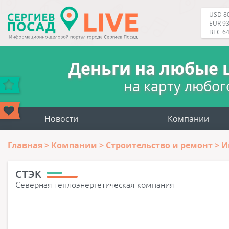
USD 80
EUR 93
BTC 6
Деньги на любые 
на карту любог
Новости
Компании
Главная
Компании
Строительство и ремонт
И
СТЭК
Северная теплоэнергетическая компания