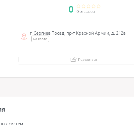
0
0 отзывов
г. Сергиев Посад, пр-т Красной Армии, д. 212в
на карте
Поделиться
ия
ных систем.