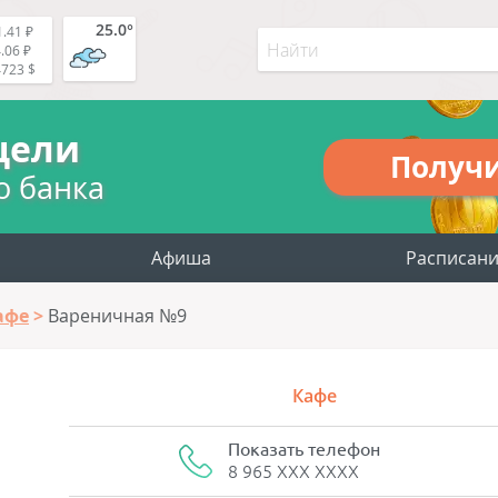
25.0°
.41 ₽
.06 ₽
4723 $
цели
Получ
о банка
Афиша
Расписан
афе
Вареничная №9
Кафе
Показать телефон
8 965 XXX XXXX