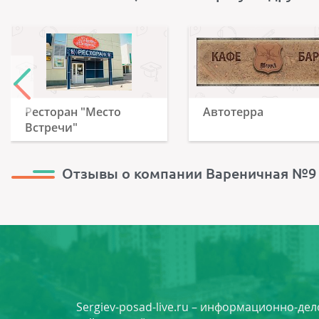
Ресторан "Место
Автотерра
Встречи"
Отзывы о компании Вареничная №9
Sergiev-posad-live.ru – информационно-де