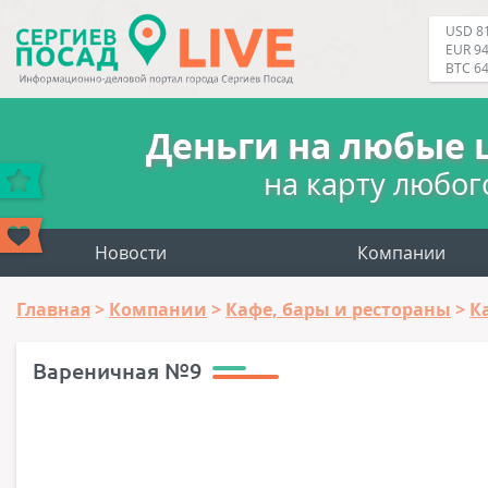
USD 81
EUR 94
BTC 6
Деньги на любые 
на карту любог
Новости
Компании
Главная
Компании
Кафе, бары и рестораны
К
Вареничная №9