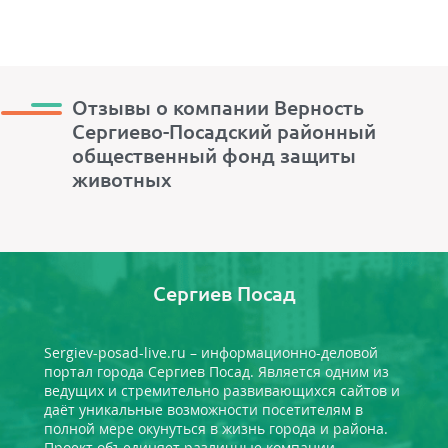
Отзывы о компании Верность
Сергиево-Посадский районный
общественный фонд защиты
животных
Сергиев Посад
Sergiev-posad-live.ru – информационно-деловой
портал города Сергиев Посад. Является одним из
ведущих и стремительно развивающихся сайтов и
даёт уникальные возможности посетителям в
полной мере окунуться в жизнь города и района.
Проект объединяет различные компании