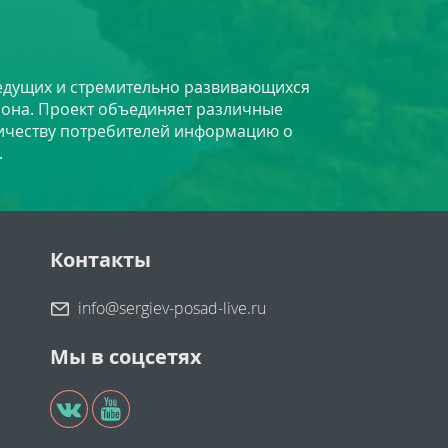
 ведущих и стремительно развивающихся
йона. Проект объединяет различные
личеству потребителей информацию о
.
Контакты
info@sergiev-posad-live.ru
Мы в соцсетях