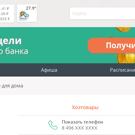
27.9°
.41 ₽
.06 ₽
4828 $
цели
Получ
о банка
Афиша
Расписан
е для дома
Хозтовары
Показать телефон
8 496 XXX XXXX