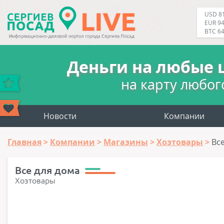
USD 81
EUR 94
BTC 6
Деньги на любые 
на карту любог
Новости
Компании
Главная
Компании
Магазины
Хозтовары
Вс
Все для дома
Хозтовары