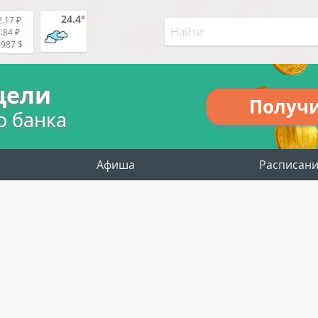
24.4°
.17 ₽
.84 ₽
4987 $
цели
Получ
о банка
Афиша
Расписан